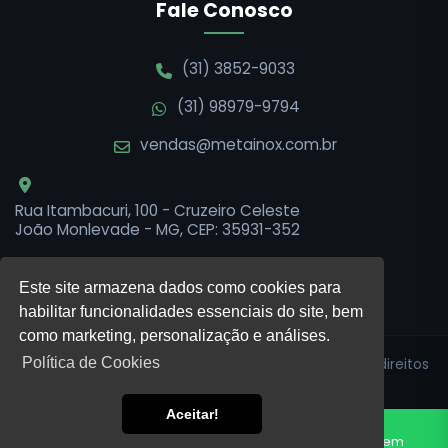
Fale Conosco
(31) 3852-9033
(31) 98979-9794
vendas@metainox.com.br
Rua Itambacuri, 100 - Cruzeiro Celeste
João Monlevade - MG, CEP: 35931-352
Este site armazena dados como cookies para
habilitar funcionalidades essenciais do site, bem
como marketing, personalização e análises.
Política de Cookies
© 2026 Metainox — Soluções em Aço Inox. Todos os direitos
reservados. |
Política de Privacidade
Aceitar!
Desenvolvido por
FOCUS PUBLICIDADE
Fale conosco
Enviar Mensagem