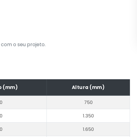
com o seu projeto.
o (mm)
Altura (mm)
50
750
50
1.350
50
1.650