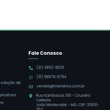
Fale Conosco
(31) 3852-9033
(31) 98979-9794
Produção de
vendas@metainox.com.br
picultura
Rua Itambacuri, 100 - Cruzeiro
Celeste
ra
João Monlevade - MG, CEP: 35931-
352